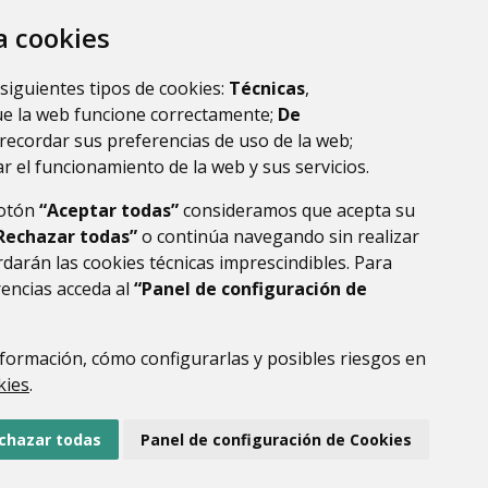
la ribagorza
huesca
za cookies
 siguientes tipos de cookies:
Técnicas
,
ue la web funcione correctamente;
De
recordar sus preferencias de uso de la web;
r el funcionamiento de la web y sus servicios.
botón
“Aceptar todas”
consideramos que acepta su
Rechazar todas”
o continúa navegando sin realizar
darán las cookies técnicas imprescindibles. Para
rencias acceda al
“Panel de configuración de
DE DATOS
ACCESIBILIDAD
POLÍTICA DE COOKIES
ENLACE EXTERNO AL
formación, cómo configurarlas y posibles riesgos en
kies
.
chazar todas
Panel de configuración de Cookies