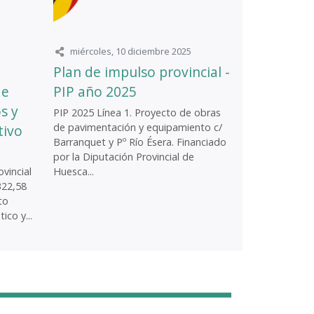
miércoles, 10 diciembre 2025
Plan de impulso provincial -
de
PIP año 2025
s y
PIP 2025 Línea 1. Proyecto de obras
de pavimentación y equipamiento c/
tivo
Barranquet y Pº Río Ésera. Financiado
por la Diputación Provincial de
vincial
Huesca...
322,58
to
ico y...