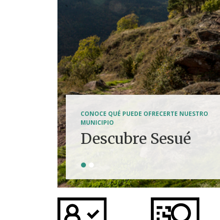
SENDERISMO, HÍPICA, FERRATAS, BTT...
CONOCE QUÉ PUEDE OFRECERTE NUESTRO
Tierra de
MUNICIPIO
Descubre Sesué
aventuras