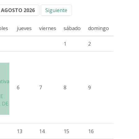
AGOSTO 2026
Siguiente
oles
jueves
viernes
sábado
domingo
1
2
ativa
6
7
8
9
SE
 DE
13
14
15
16