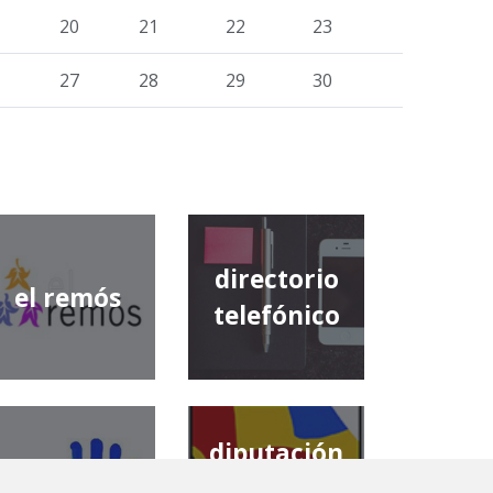
20
21
22
23
27
28
29
30
directorio
el remós
telefónico
diputación
comarca de
provincial de