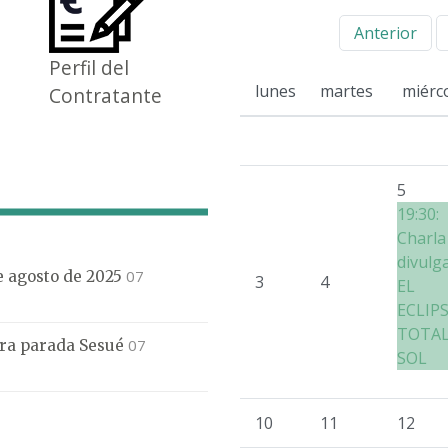
Anterior
Perfil del
lunes
martes
miérc
Contratante
5
19:30:
Charla
divulg
07
de agosto de 2025
3
4
EL
ECLIP
TOTAL
07
mera parada Sesué
SOL
10
11
12