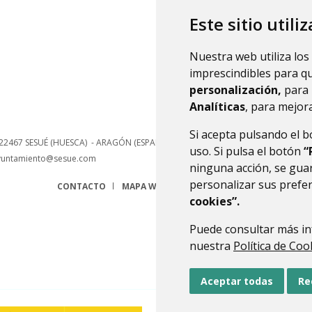
hace
Este sitio utili
Nuestra web utiliza los
imprescindibles para q
personalización,
para 
Analíticas
, para mejora
Si acepta pulsando el 
22467
SESUÉ (HUESCA)
- ARAGÓN
(ESPAÑA)
uso. Si pulsa el botón
“
yuntamiento@sesue.com
ninguna acción, se guar
personalizar sus prefe
CONTACTO
MAPA WEB
AVISO LEGAL
PROTECCIÓN 
cookies”.
Puede consultar más in
nuestra
Política de Coo
Aceptar todas
Re