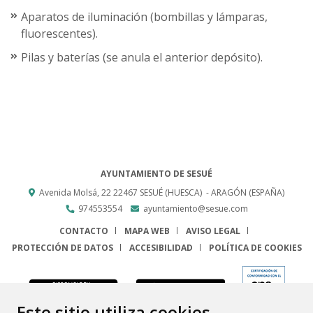
Aparatos de iluminación (bombillas y lámparas,
fluorescentes).
Pilas y baterías (se anula el anterior depósito).
AYUNTAMIENTO DE SESUÉ
Avenida Molsá, 22
22467
SESUÉ (HUESCA)
- ARAGÓN
(ESPAÑA)
974553554
ayuntamiento@sesue.com
CONTACTO
MAPA WEB
AVISO LEGAL
PROTECCIÓN DE DATOS
ACCESIBILIDAD
POLÍTICA DE COOKIES
ENLACE
Este sitio utiliza cookies