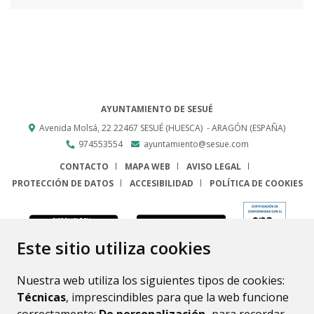
AYUNTAMIENTO DE SESUÉ
Avenida Molsá, 22
22467
SESUÉ (HUESCA)
- ARAGÓN
(ESPAÑA)
974553554
ayuntamiento@sesue.com
CONTACTO
MAPA WEB
AVISO LEGAL
PROTECCIÓN DE DATOS
ACCESIBILIDAD
POLÍTICA DE COOKIES
ENLACE
Este sitio utiliza cookies
Nuestra web utiliza los siguientes tipos de cookies:
Técnicas
, imprescindibles para que la web funcione