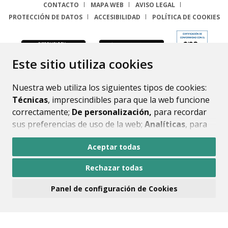
CONTACTO
MAPA WEB
AVISO LEGAL
PROTECCIÓN DE DATOS
ACCESIBILIDAD
POLÍTICA DE COOKIES
ENLACE
Este sitio utiliza cookies
Nuestra web utiliza los siguientes tipos de cookies:
Técnicas
, imprescindibles para que la web funcione
correctamente;
De personalización,
para recordar
sus preferencias de uso de la web;
Analíticas
, para
mejorar el funcionamiento de la web y sus servicios.
Aceptar todas
Si acepta pulsando el botón
“Aceptar todas”
Rechazar todas
consideramos que acepta su uso. Si pulsa el botón
“Rechazar todas”
o continúa navegando sin realizar
Panel de configuración de Cookies
ninguna acción, se guardarán las cookies técnicas
imprescindibles. Para personalizar sus preferencias
acceda al
“Panel de configuración de cookies”.